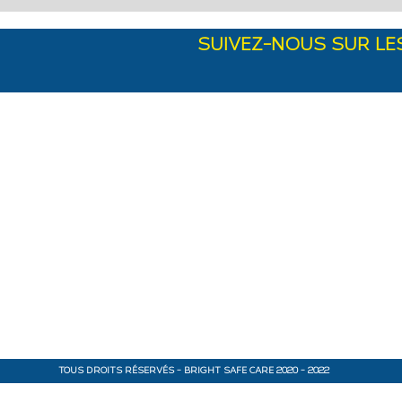
SUIVEZ-NOUS SUR LE
que de
entialité
 et conditions
que de retour
TOUS DROITS RÉSERVÉS - BRIGHT SAFE CARE 2020 - 2022