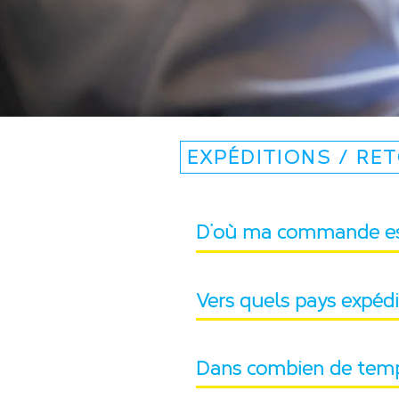
EXPÉDITIONS / RE
D’où ma commande est
Vers quels pays expéd
Dans combien de temp